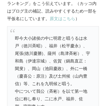
ランキング」をこう伝えています。（カッコ内
はブログ主の補記、読みやすくするため一部を
平仮名にしています。
原文はこちら
）
即今大小諸侯の中に明君と唱うるは水
戸（徳川斉昭）、福井（松平慶永）、
尾張(徳川慶勝)、薩州（島津斉彬）、宇
和島（伊達宗城）、佐賀（鍋島直正：
閑叟）、岡山（池田慶政）、外に一橋
（慶喜公：原注）及び土州候（山内豊
信）等、これを九明候と唱う。
中について我公（斉彬）を以て第一地
位に称し奉り、二に水戸、福井、佐