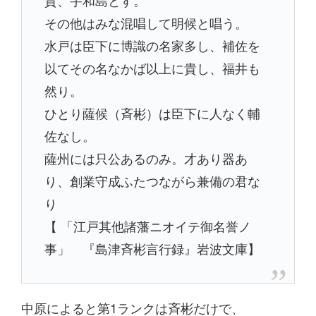
賀、宇和島とす。
その他はみな混唱して明候と唱う。
水戸は臣下に博識の名家多し、補佐を
以てその名なかば以上に貴し、福井も
然り。
ひとり薩候（斉彬）は臣下に人なく輔
佐なし。
薩州には只公あるのみ。才あり器あ
り、創業守成ふたつながら兼備の君な
り
【 「江戸其他諸藩ニオイテ御名誉ノ
事」 『島津斉彬言行録』岩波文庫】
中原によると第1ランクは斉彬だけで、