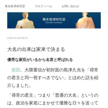
幕末島津研究室
プロフィール
お問い合わせ
2024.04.08 08:00
大名の出来は家来で決まる
優秀な家臣がいるから名君と呼ばれる
前回
、大隈重信が初対面の島津久光を「尋常
の君主と同一視すべきでない」とほめた話を紹
介しました。
「尋常の君主」つまり「普通の大名」というの
は、政治を家老にまかせて優雅な日々を送って