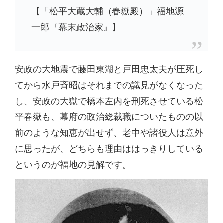
【「松平大蔵大輔（春嶽殿）」福地源
一郎『幕末政治家』】
安政の大地震で藤田東湖と戸田忠太夫が圧死し
てから水戸斉昭はそれまでの識見がなくなった
し、安政の大獄で橋本左内を刑死させている松
平春嶽も、幕府の政治総裁職についたものの以
前のような知恵が出せず、老中や諸役人は意外
に思ったが、どちらも理由ははっきりしている
というのが福地の見解です。