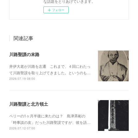
な話題をとりあげていきます。
フォロー
関連記事
川路聖謨の末路
井伊大老が川路を左遷 これまで、４回にわたっ
て川路聖謨を取り上げてきました。というのも…
2026.07.19 08:00
川路聖謨と北方領土
ペリーの1ヶ月半後に来たのは？ 島津斉彬の
「時事談の友」だった川路聖謨ですが、彼を語…
2026.07.12 07:00