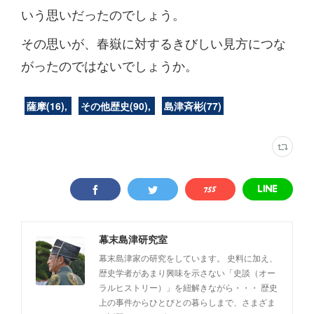
いう思いだったのでしょう。
その思いが、春嶽に対するきびしい見方につな
がったのではないでしょうか。
薩摩
(
16
)
その他歴史
(
90
)
島津斉彬
(
77
)
幕末島津研究室
幕末島津家の研究をしています。 史料に加え、
歴史学者があまり興味を示さない「史談（オー
ラルヒストリー）」を紐解きながら・・・ 歴史
上の事件からひとびとの暮らしまで、さまざま