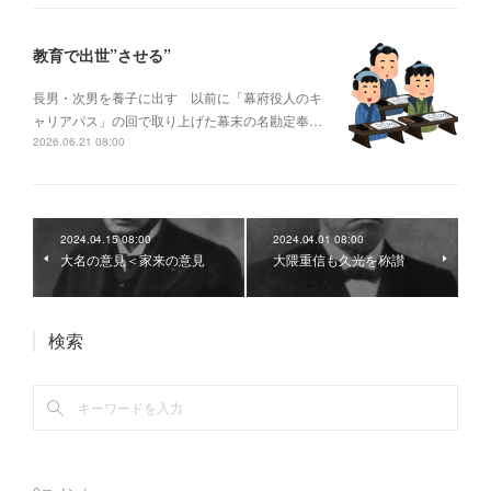
教育で出世”させる”
長男・次男を養子に出す 以前に「幕府役人のキ
ャリアパス」の回で取り上げた幕末の名勘定奉…
2026.06.21 08:00
2024.04.15 08:00
2024.04.01 08:00
大名の意見＜家来の意見
大隈重信も久光を称讃
検索