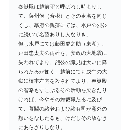
春嶽殿は越前守と呼ばれし時よりし
て、薩州侯（斉彬）とその令名を同じ
くし、幕府の親藩にては、水戸の烈公
に続いて名望ありし人なりき。
但し水戸にては藤田虎之助（東湖）、
戸田忠太夫の両雄を、安政の大地震に
失われてより、烈公の識見は大いに降
られたるが如く、越前にても戊午の大
獄に橋本左内を殺されてより、春嶽殿
の智略もすこぶるその活動を欠きたり
ければ、今やその総裁職たるに及び
て、幕閣の諸老および諸有司が意外の
想いをなしたるも、けだしその故なき
にあらざりしなり。