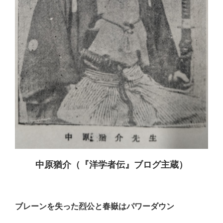
中原猶介（『洋学者伝』ブログ主蔵）
ブレーンを失った烈公と春嶽はパワーダウン