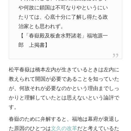
や何故に鎖国は不可なりやというにい
たりては、心底十分に了解し得たる政
治家とも思われず。
【「春嶽殿及板倉水野諸老」福地源一
郎 上掲書】
松平春嶽は橋本左内が生きているときは左内に
教えられて開国が必要であることを知っていた
が、何故それが必要なのかという理由までしっ
かりと理解していたとは思えないという論評で
す。
春嶽のために弁解すると、福地は幕府が衰退し
た原因のひとつは
文久の改革
だと考えているた