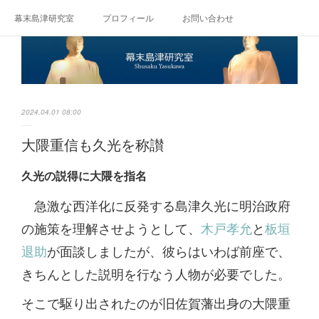
幕末島津研究室
プロフィール
お問い合わせ
2024.04.01 08:00
大隈重信も久光を称讃
久光の説得に大隈を指名
急激な西洋化に反発する島津久光に明治政府
の施策を理解させようとして、
木戸孝允
と
板垣
退助
が面談しましたが、彼らはいわば前座で、
きちんとした説明を行なう人物が必要でした。
そこで駆り出されたのが旧佐賀藩出身の大隈重