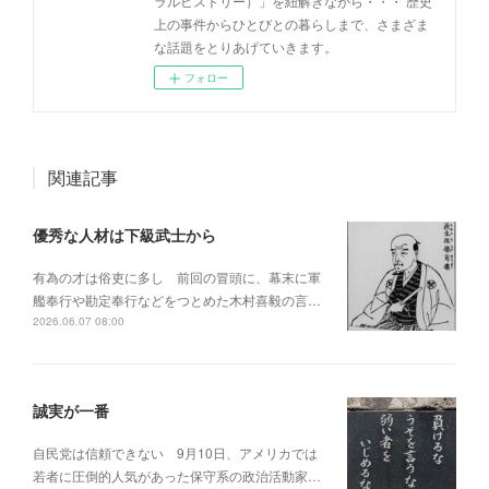
ラルヒストリー）」を紐解きながら・・・ 歴史
上の事件からひとびとの暮らしまで、さまざま
な話題をとりあげていきます。
フォロー
関連記事
優秀な人材は下級武士から
有為の才は俗吏に多し 前回の冒頭に、幕末に軍
艦奉行や勘定奉行などをつとめた木村喜毅の言…
2026.06.07 08:00
誠実が一番
自民党は信頼できない 9月10日、アメリカでは
若者に圧倒的人気があった保守系の政治活動家…