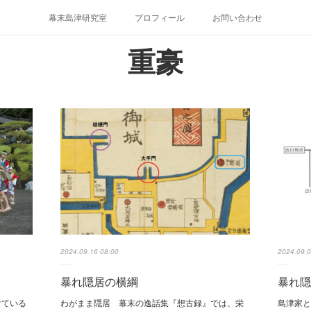
幕末島津研究室
プロフィール
お問い合わせ
重豪
2024.09.16 08:00
2024.09.0
暴れ隠居の横綱
暴れ
けている
わがまま隠居 幕末の逸話集『想古録』では、栄
島津家