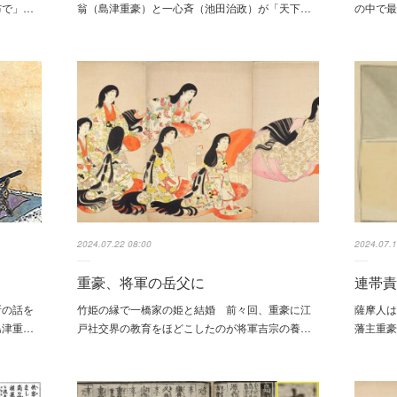
布で」…
翁（島津重豪）と一心斉（池田治政）が「天下…
の中で
2024.07.22 08:00
2024.07.1
重豪、将軍の岳父に
連帯
所の話を
竹姫の縁で一橋家の姫と結婚 前々回、重豪に江
薩摩人は
島津重…
戸社交界の教育をほどこしたのが将軍吉宗の養…
藩主重