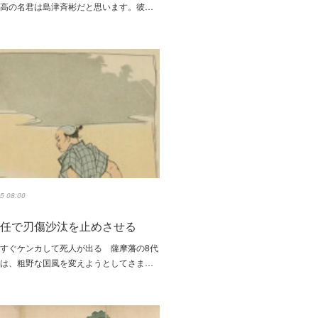
最高の名君は島津斉彬だと思います。彼…
5 08:00
責任で刃傷沙汰を止めさせる
すぐケンカして死人が出る 薩摩藩の8代
豪は、粗野な国風を変えようとしてさま…