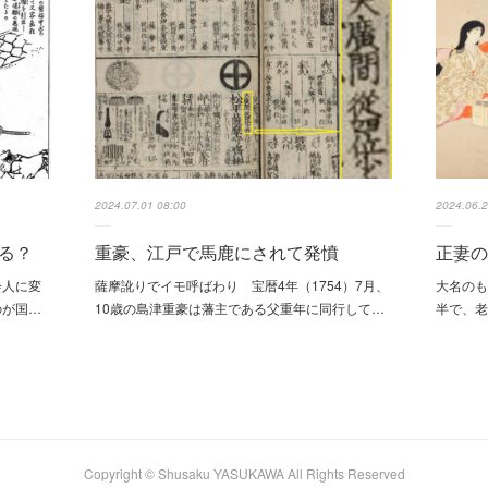
2024.07.01 08:00
2024.06.2
る？
重豪、江戸で馬鹿にされて発憤
正妻
会人に変
薩摩訛りでイモ呼ばわり 宝暦4年（1754）7月、
大名の
のが国…
10歳の島津重豪は藩主である父重年に同行して…
半で、
Copyright © Shusaku YASUKAWA All Rights Reserved