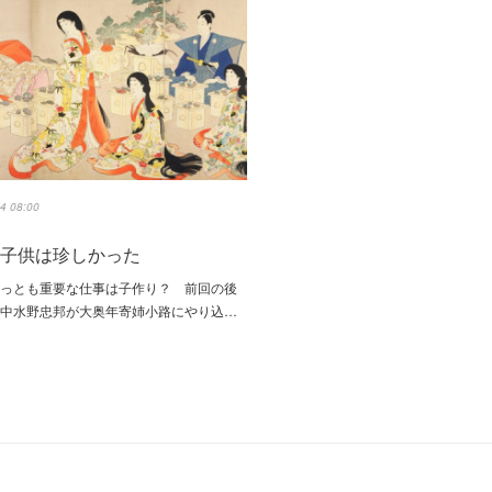
4 08:00
の子供は珍しかった
もっとも重要な仕事は子作り？ 前回の後
老中水野忠邦が大奥年寄姉小路にやり込…