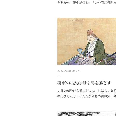
与党から「現金給付を」「いや商品券配
2024.09.02 08:00
将軍の岳父は飛ぶ鳥を落とす
大奥の威勢が岳父におよぶ しばらく御
続けましたが、ふたたび斉彬の曾祖父・