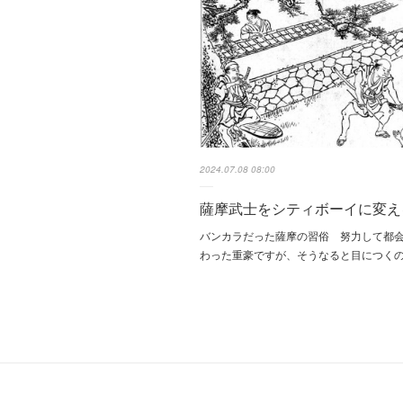
2024.07.08 08:00
薩摩武士をシティボーイに変え
バンカラだった薩摩の習俗 努力して都
わった重豪ですが、そうなると目につく