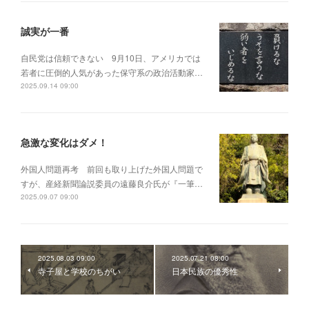
誠実が一番
自民党は信頼できない 9月10日、アメリカでは
若者に圧倒的人気があった保守系の政治活動家…
2025.09.14 09:00
急激な変化はダメ！
外国人問題再考 前回も取り上げた外国人問題で
すが、産経新聞論説委員の遠藤良介氏が『一筆…
2025.09.07 09:00
2025.08.03 09:00
2025.07.21 08:00
寺子屋と学校のちがい
日本民族の優秀性