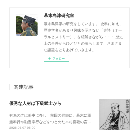
幕末島津研究室
幕末島津家の研究をしています。 史料に加え、
歴史学者があまり興味を示さない「史談（オー
ラルヒストリー）」を紐解きながら・・・ 歴史
上の事件からひとびとの暮らしまで、さまざま
な話題をとりあげていきます。
フォロー
関連記事
優秀な人材は下級武士から
有為の才は俗吏に多し 前回の冒頭に、幕末に軍
艦奉行や勘定奉行などをつとめた木村喜毅の言…
2026.06.07 08:00