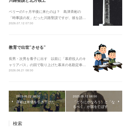
ペリーの1ヶ月半後に来たのは？ 島津斉彬の
「時事談の友」だった川路聖謨ですが、彼を語…
2026.07.12 07:00
教育で出世”させる”
長男・次男を養子に出す 以前に「幕府役人のキ
ャリアパス」の回で取り上げた幕末の名勘定奉…
2026.06.21 08:00
2025.05.22 20:00
2025.05.12 08:00
斉彬は米価を引き下げた
「どうにかなろう」と「な
るべく」が国を亡ぼす
検索