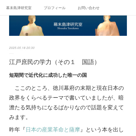
幕末島津研究室
プロフィール
お問い合わせ
2025.05.18 20:30
江戸庶民の学力（その１ 国語）
短期間で近代化に成功した唯一の国
ここのところ、徳川幕府の末期と現在日本の
政界をくらべるテーマで書いていましたが、暗
澹たる気持ちになるばかりなので話題を変えて
みます。
昨年『
日本の産業革命と薩摩
』という本を出し