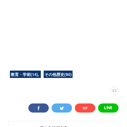
教育・学術
(
14
)
その他歴史
(
90
)