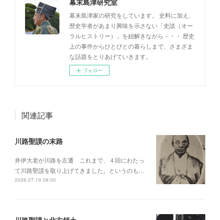
幕末島津研究室
幕末島津家の研究をしています。 史料に加え、
歴史学者があまり興味を示さない「史談（オー
ラルヒストリー）」を紐解きながら・・・ 歴史
上の事件からひとびとの暮らしまで、さまざま
な話題をとりあげていきます。
フォロー
関連記事
川路聖謨の末路
井伊大老が川路を左遷 これまで、４回にわたっ
て川路聖謨を取り上げてきました。というのも…
2026.07.19 08:00
川路聖謨と北方領土