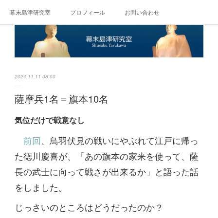
幕末島津研究室
プロフィール
お問い合わせ
2024.11.11 08:00
薩摩兵1名＝旗本10名
気位だけで戦意なし
前回
、鳥羽伏見の戦いにやぶれて江戸に帰っ
た徳川慶喜が、「あの旗本の家来を使って、薩
長の武士に向って戦さが出来るか」と語った話
をしました。
じっさいのところはどうだったのか？