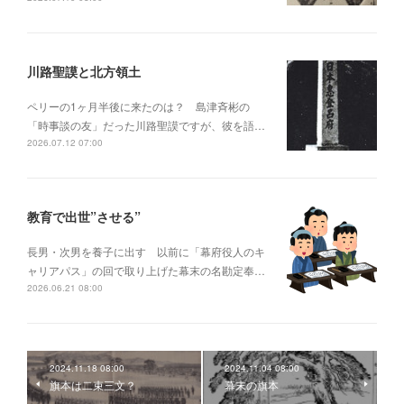
川路聖謨と北方領土
ペリーの1ヶ月半後に来たのは？ 島津斉彬の
「時事談の友」だった川路聖謨ですが、彼を語…
2026.07.12 07:00
教育で出世”させる”
長男・次男を養子に出す 以前に「幕府役人のキ
ャリアパス」の回で取り上げた幕末の名勘定奉…
2026.06.21 08:00
2024.11.18 08:00
2024.11.04 08:00
旗本は二束三文？
幕末の旗本