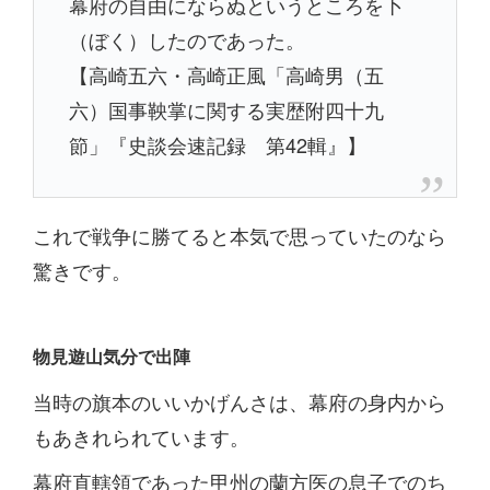
幕府の自由にならぬというところを卜
（ぼく）したのであった。
【高崎五六・高崎正風「高崎男（五
六）国事鞅掌に関する実歴附四十九
節」『史談会速記録 第42輯』】
これで戦争に勝てると本気で思っていたのなら
驚きです。
物見遊山気分で出陣
当時の旗本のいいかげんさは、幕府の身内から
もあきれられています。
幕府直轄領であった甲州の蘭方医の息子でのち