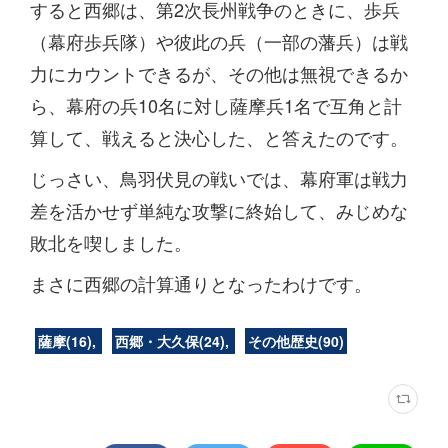
すると西郷は、第2次長州戦争のときに、歩兵
（幕府歩兵隊）や彼此の兵（一部の藩兵）は戦
力にカウントできるが、その他は無視できるか
ら、幕府の兵10名に対し薩摩兵1名で互角と計
算して、戦えると決心した、と答えたのです。
じっさい、鳥羽伏見の戦いでは、幕府軍は戦力
差を活かせず単純な攻撃に終始して、みじめな
敗北を喫しました。
まさに西郷の計算通りとなったわけです。
薩摩
(
16
)
西郷・大久保
(
24
)
その他歴史
(
90
)