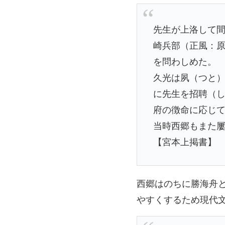
先生が上洛して
崎兵部（正風：
を問わしめた。
久光は夙（つと
に先生を招聘（
府の徴命に応じ
当時西郷もまた
【宮本上掲書】
西郷はのちに勝海舟
やすくするため現代