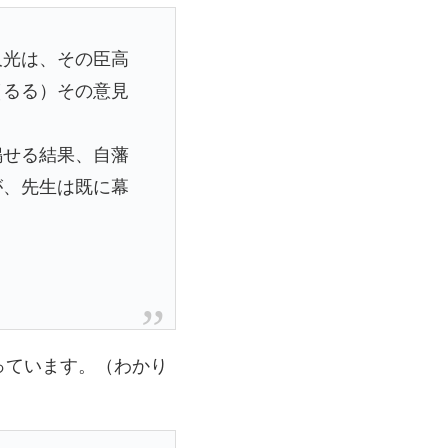
久光は、その臣高
（るる）その意見
鳴せる結果、自藩
が、先生は既に幕
っています。（わかり