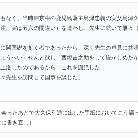
間もなく、当時滞京中の鹿児島藩主島津忠義の実父島津
原注、実は五六の間違い）を遣わし、先生に就いて屢々
）に開国説を抱く者であったから、深く先生の卓見に共
しょうへい）せんと欲し、西郷吉之助をして説かしめた
て上洛したのであるから、これを謝絶した。
屢々先生を訪問して国事を談じた。
と会ったあとで大久保利通に出した手紙においてこう語
文に書き直し）