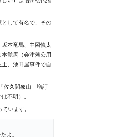
家として有名で、その
、坂本竜馬、中岡慎太
山本覚馬（会津藩公用
志士、池田屋事件で自
記『佐久間象山 増訂
かは不明）。
っています。
居たよ。