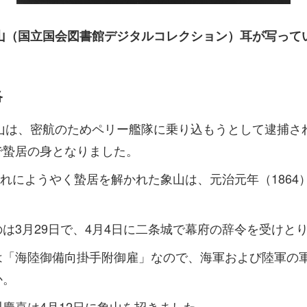
山（国立国会図書館デジタルコレクション）耳が写って
洛
象山は、密航のためペリー艦隊に乗り込もうとして逮捕さ
で蟄居の身となりました。
の暮れにようやく蟄居を解かれた象山は、元治元年（1864
は3月29日で、4月4日に二条城で幕府の辞令を受けと
は「海陸御備向掛手附御雇」なので、海軍および陸軍の
か。
慶喜は4月12日に象山を招きました。