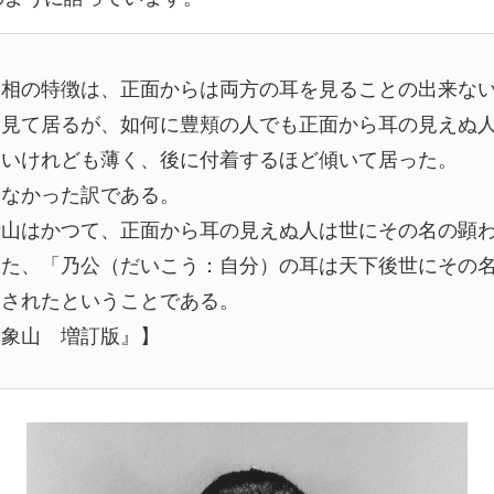
人相の特徴は、正面からは両方の耳を見ることの出来な
て見て居るが、如何に豊頬の人でも正面から耳の見えぬ
きいけれども薄く、後に付着するほど傾いて居った。
えなかった訳である。
晴山はかつて、正面から耳の見えぬ人は世にその名の顕
また、「乃公（だいこう：自分）の耳は天下後世にその
慢されたということである。
間象山 増訂版』】