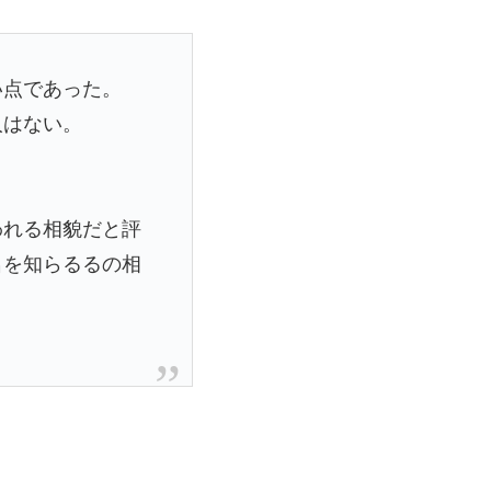
い点であった。
人はない。
われる相貌だと評
名を知らるるの相