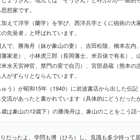
る思想家です。
に加えて洋学（蘭学）を学び、西洋兵学とくに砲術の大
末の先覚者」と呼ばれています。
門人で、勝海舟（妹が象山の妻）、吉田松陰、橋本左内
岡藩家老）、小林虎三郎（長岡藩士、米百俵で有名）、
留米水天宮神官、禁門の変で自刃）、宮部鼎蔵（熊本の
名人がずらりとならんでいます。
ゅう）が昭和15年（1940）に岩波書店から出した伝
も交流があったと書かれています（具体的にどうだった
も歳は象山の12歳下）の勝海舟は、象山のことをこう語
識りだったよ、学問も博（ひろ）し、見識も多少持って