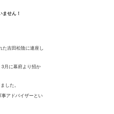
いません！
れた吉田松陰に連座し
）3月に幕府より招か
りました。
軍事アドバイザーとい