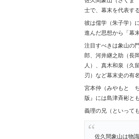
士で、幕末を代表す
彼は儒学（朱子学）
進んだ思想から「幕
注目すべきは象山の
郎、河井継之助（長
人）、真木和泉（久
刃）など幕末史の有
宮本仲（みやもと ち
版』には島津斉彬と
義理の兄（といって
佐久間象山は物