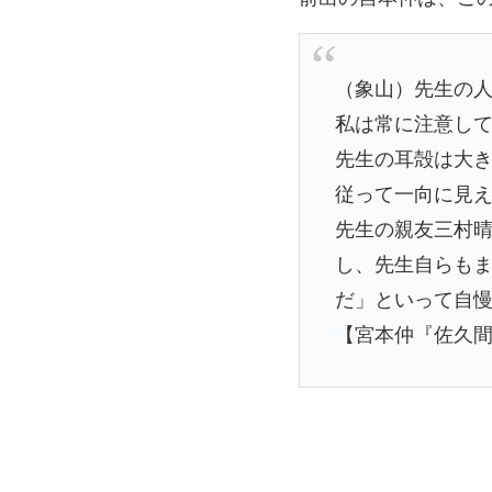
（象山）先生の
私は常に注意し
先生の耳殻は大
従って一向に見
先生の親友三村
し、先生自らも
だ」といって自
【宮本仲『佐久