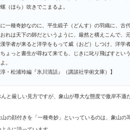
法螺（ほら）吹きでこまるよ。
既に一種奇妙なのに、平生緞子（どんす）の羽織に、古
もおれは天下の師だというように、厳然と構えこんで、
、漢学者が来ると洋学をもって威（おど）しつけ、洋学
、ちょっと書生が尋ねて来ても、じきに叱り飛ばすとい
たよ。
藤淳・松浦玲編『氷川清話』（講談社学術文庫）】
ぶんと厳しい見方ですが、象山が尊大な態度で傲岸不遜
象山の顔付きを「一種奇妙」といっているのは、象山の
のように語っています。