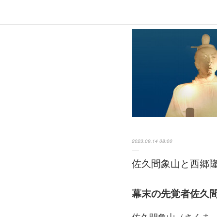
2023.09.14 08:00
佐久間象山と西郷
幕末の先覚者佐久
佐久間象山（さくま