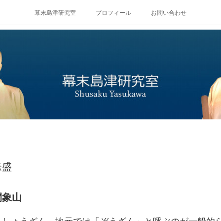
幕末島津研究室
プロフィール
お問い合わせ
隆盛
間象山
 しょうざん、地元では「ぞうざん」と呼ぶのが一般的