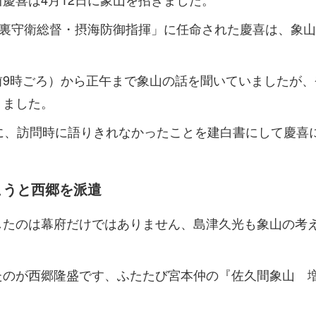
禁裏守衛総督・摂海防御指揮」に任命された慶喜は、象
前9時ごろ）から正午まで象山の話を聞いていましたが、
りました。
日に、訪問時に語りきれなかったことを建白書にして慶喜
こうと西郷を派遣
したのは幕府だけではありません、島津久光も象山の考
たのが西郷隆盛です、ふたたび宮本仲の『佐久間象山 