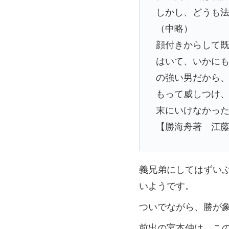
しかし、どうも
（中略）
顔付きからして
はいて、いかに
の強い男だから
もって威しつけ
末にいけなかっ
【勝海舟著 江
義兄弟にしてはずい
いようです。
ついでながら、勝が
前出の宮本仲は、こ