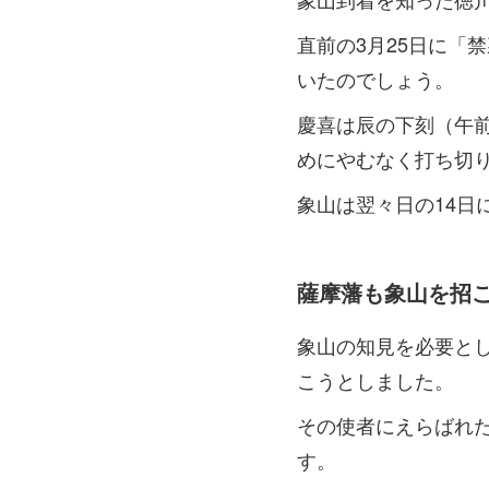
直前の3月25日に「
いたのでしょう。
慶喜は辰の下刻（午
めにやむなく打ち切
象山は翌々日の14
薩摩藩も象山を招
象山の知見を必要と
こうとしました。
その使者にえらばれ
す。