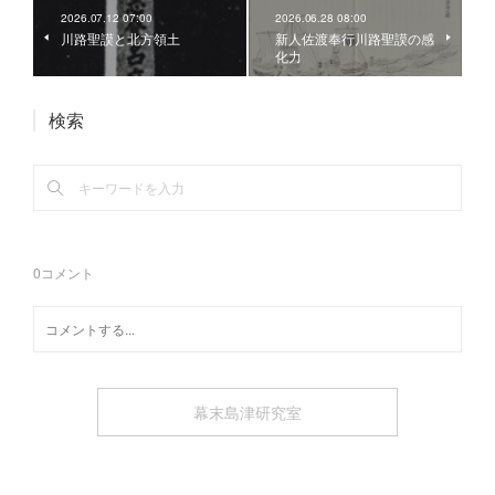
2026.07.12 07:00
2026.06.28 08:00
川路聖謨と北方領土
新人佐渡奉行川路聖謨の感
化力
検索
0
コメント
幕末島津研究室