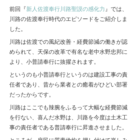
前回『
新人佐渡奉行川路聖謨の感化力
』では、
川路の佐渡奉行時代のエピソードをご紹介しま
した。
川路は佐渡での風紀改善・経費節減の働きが認
められて、天保の改革で有名な老中水野忠邦に
より、小普請奉行に抜擢されます。
というのも小普請奉行というのは建設工事の責
任者であり、昔から業者との癒着がひどい部署
だったからです。
川路はここでも辣腕をふるって大幅な経費節減
を行ない、喜んだ水野は、川路を今度は土木工
事の責任者である普請奉行に昇進させました。
ところが、庶民に質素倹約を押し付けて楽しみ