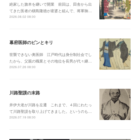
絶家した旗本を継いで開業 前回は、田舎から出
てきた医者の槇島隆徳が産婆と組んで、将軍御…
2026.08.02 08:00
幕府医師のピンとキリ
世襲できない奥医師 江戸時代は身分制社会でし
たから、父親の職業とその地位を長男が代々継…
2026.07.26 08:00
川路聖謨の末路
井伊大老が川路を左遷 これまで、４回にわたっ
て川路聖謨を取り上げてきました。というのも…
2026.07.19 08:00