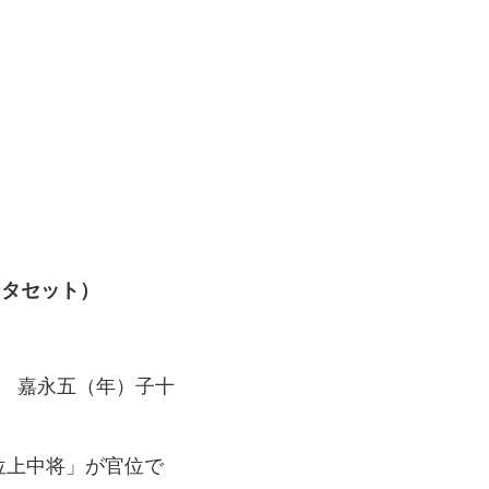
ータセット）
 嘉永五（年）子十
位上中将」が官位で