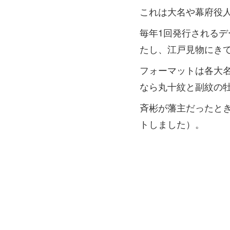
これは大名や幕府役
毎年1回発行される
たし、江戸見物にき
フォーマットは各大
なら丸十紋と副紋の
斉彬が藩主だったとき
トしました）。