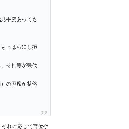
識見手腕あっても
をもっぱらにし摂
れ、それ等が幾代
内）の座席が整然
、それに応じて官位や