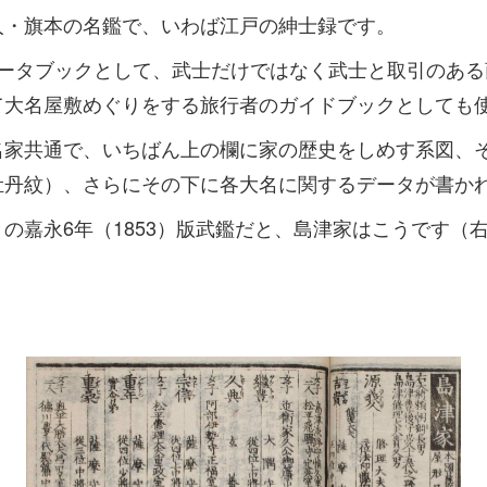
人・旗本の名鑑で、いわば江戸の紳士録です。
データブックとして、武士だけではなく武士と取引のある
て大名屋敷めぐりをする旅行者のガイドブックとしても
名家共通で、いちばん上の欄に家の歴史をしめす系図、
牡丹紋）、さらにその下に各大名に関するデータが書か
の嘉永6年（1853）版武鑑だと、島津家はこうです（