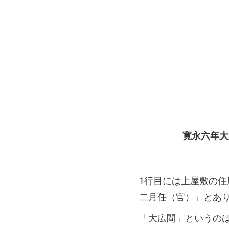
寛永六年大
1行目には上屋敷の
二月任（官）」とあ
「大広間」というの