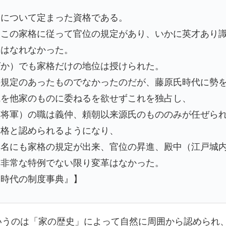
家について定まった資格である。
なこの家格に従って官位の規定があり、いかに英才あり
にはなれなかった。
ばか）でも家格だけの地位は授けられた。
の規定のあったものでなかったのだが、藤原氏時代に勢
職を他家のものに委ねるを欲せずこれを独占し、
大将軍）の職は義仲、頼朝以来源氏のもののみが任ぜら
家格と認められるようになり、
大名にも家格の規定が出来、官位の昇進、殿中（江戸城
、非常な特例でない限り変革はなかった。
戸時代の制度事典』】
いうのは「家の歴史」によって自然に周囲から認められ