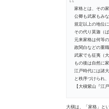
家格とは、その
公卿も武家もみ
規定以上の地位
その代り莫迦（
元来家格は何等
政関白などの重
武家でも征夷（
もの後は自然に
江戸時代には諸
と秩序づけられ
【大槇紫山『江
大槇は、「家格」と