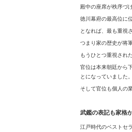
殿中の座席が秩序づ
徳川幕府の最高位に
となれば、最も重視
つまり家の歴史が将
もうひとつ重視され
官位は本来朝廷から
とになっていました
そして官位も個人の
武鑑の表記も家格
江戸時代のベストセ