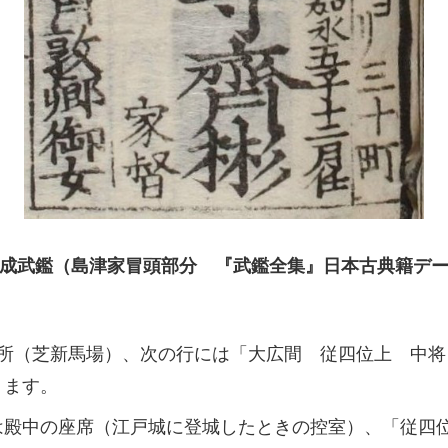
成武鑑（島津家冒頭部分 『武鑑全集』日本古典籍デ
住所（芝新馬場）、次の行には「大広間 従四位上 中将
ります。
は殿中の座席（江戸城に登城したときの控室）、「従四