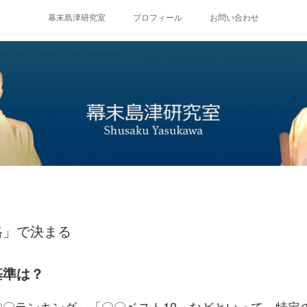
幕末島津研究室
プロフィール
お問い合わせ
格」で決まる
基準は？
〇ランキング」「〇〇ベスト10」などといって、特定