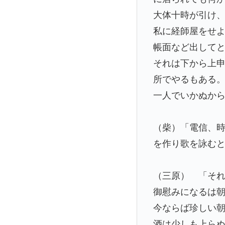
大体十時が引け
私に経師屋をせ
帳面など出して
それは下から上
所でやるもある
一人でいかぬか
（柴）「電信、
を作り歌を詠む
（三原） 「そ
御慰みになるは朝
今ならば珍しい
酒は少しも上ら