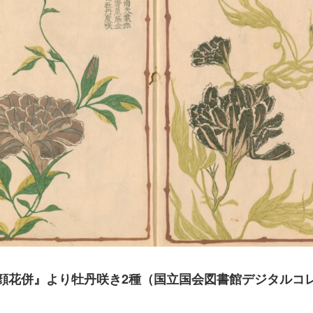
顔花併』より牡丹咲き2種（国立国会図書館デジタルコ