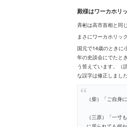
殿様はワーカホリ
斉彬は高市首相と同
まさにワーカホリッ
国元で14歳のときに
年の史談会にでたと
う答えています。（
な誤字は修正しまし
（柴）「ご自身
（三原）「一寸
に居られても何