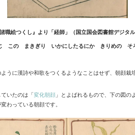
諸職絵つくし』より「経師」（国立国会図書館デジタ
じ この まきぎり いかにしたるにか きりめの そ
のように漢詩や和歌をつくるようなことはせず、朝顔栽
。
していたのは「
変化朝顔
」とよばれるもので、下の図の
が変わっている朝顔です。