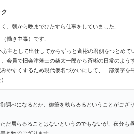
ック
じく、朝から晩までひたすら仕事をしていました。
ク（働き中毒）です。
小坊主として出仕してからずっと斉彬の君側をつとめてい
き、会員で旧会津藩士の柴太一郎から斉彬の日常のよう
読みやすくするため現代仮名づかいにして、一部漢字を
た）
に御調べになるとか、御筆を執らるるということがござ
もただ居らるることはないというのでもないが、夜分も
か書き物でござります。