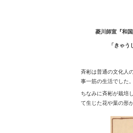
菱川師宣『和国
「きゃう
斉彬は普通の文化人
事一筋の生活でした
ちなみに斉彬が栽培
て生じた花や葉の形