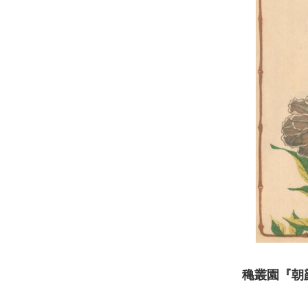
穐叢園『朝