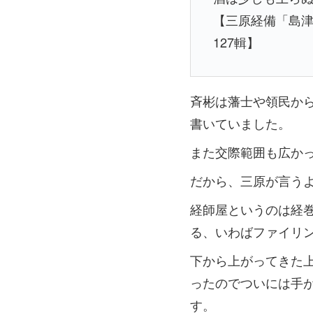
【三原経備「島
127輯】
斉彬は藩士や領民か
書いていました。
また交際範囲も広か
だから、三原が言う
経師屋というのは経
る、いわばファイリ
下から上がってきた
ったのでついには手
す。