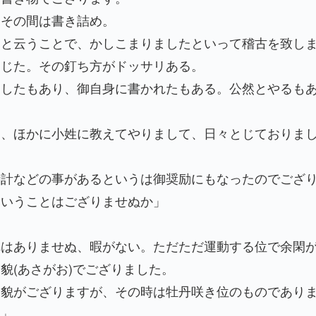
、その間は書き詰め。
よと云うことで、かしこまりましたといって稽古を致し
とじた。その釘ち方がドッサリある。
申したもあり、御自身に書かれたもある。公然とやるも
。
ら、ほかに小姓に教えてやりまして、日々とじておりま
時計などの事があるというは御奨励にもなったのでござ
ということはござりませぬか」
れはありませぬ、暇がない。ただただ運動する位で余閑
貌(あさがお)でござりました。
朝貌がござりますが、その時は牡丹咲き位のものであり
ぬ」