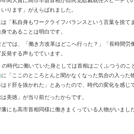
まいります」がえらばれました。
には「私自身もワークライフバランスという言葉を捨て
自身であることは明白です。
Sなどでは、「働き方改革はどこへ行った？」「長時間労
ど反発する声もでています。
か」の時代に働いていた身としては首相はごくふつうのこ
由
に「ここのところとんと聞かなくなった気合の入った
界はド肝を抜かれた」とあったので、時代の変化を感じ
労は美徳」が当り前だったからです。
摩藩にも高市首相同様に働きまくっている人物がいまし