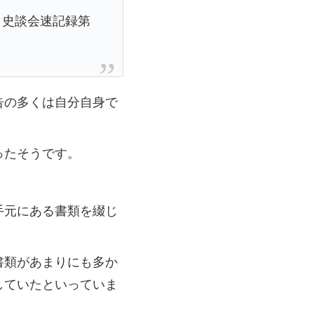
 史談会速記録第
告の多くは自分自身で
ったそうです。
。
手元にある書類を綴じ
書類があまりにも多か
していたといっていま