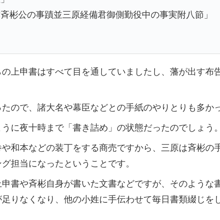
津斉彬公の事蹟並三原経備君御側勤役中の事実附八節」
らの上申書はすべて目を通していましたし、藩が出す布
ったので、諸大名や幕臣などとの手紙のやりとりも多か
ように夜十時まで「書き詰め」の状態だったのでしょう
巻や和本などの装丁をする商売ですから、三原は斉彬の
ング担当になったということです。
上申書や斉彬自身が書いた文書などですが、そのような
が足りなくなり、他の小姓に手伝わせて毎日書類綴じを