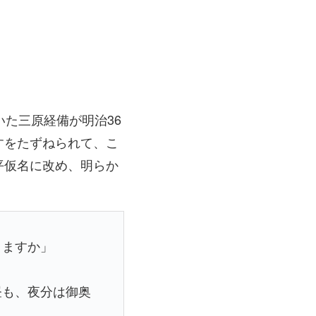
た三原経備が明治36
すをたずねられて、こ
平仮名に改め、明らか
りますか」
昼も、夜分は御奥