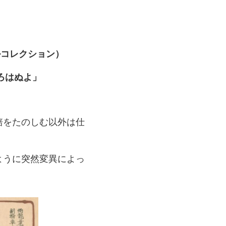
ルコレクション）
ろはぬよ」
培をたのしむ以外は仕
ように突然変異によっ