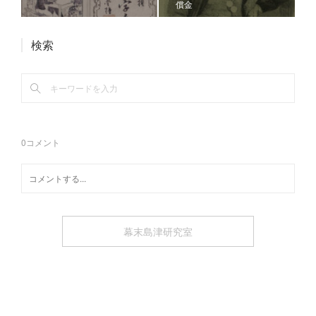
償金
検索
0
コメント
幕末島津研究室