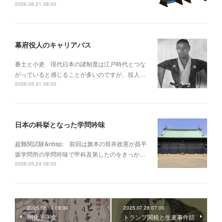
2026.06.21 08:00
幕府役人のキャリアパス
番士と小吏 現代日本の諸制度は江戸時代とつな
がっていると感じることが多いのですが、役人…
2026.05.31 08:00
日本の科挙となった学問吟味
超難関試験&nbsp; 前回は旗本の筒井政憲が昌平
坂学問所の学問吟味で甲科及第したのをきっか…
2026.05.24 08:00
2025.08.10 09:00
2025.07.28 07:00
開化千字文
トランプ関税と生麦事件賠