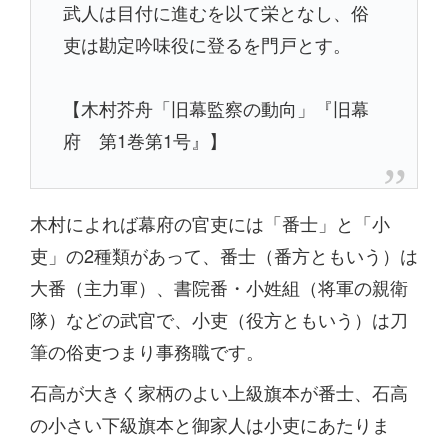
武人は目付に進むを以て栄となし、俗
吏は勘定吟味役に登るを門戸とす。
【木村芥舟「旧幕監察の動向」『旧幕
府 第1巻第1号』】
木村によれば幕府の官吏には「番士」と「小
吏」の2種類があって、番士（番方ともいう）は
大番（主力軍）、書院番・小姓組（将軍の親衛
隊）などの武官で、小吏（役方ともいう）は刀
筆の俗吏つまり事務職です。
石高が大きく家柄のよい上級旗本が番士、石高
の小さい下級旗本と御家人は小吏にあたりま