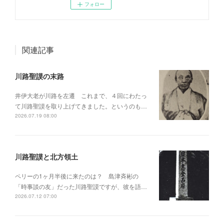
フォロー
関連記事
川路聖謨の末路
井伊大老が川路を左遷 これまで、４回にわたっ
て川路聖謨を取り上げてきました。というのも…
2026.07.19 08:00
川路聖謨と北方領土
ペリーの1ヶ月半後に来たのは？ 島津斉彬の
「時事談の友」だった川路聖謨ですが、彼を語…
2026.07.12 07:00