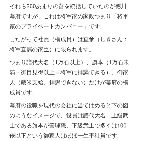
それら260あまりの藩を統括していたのが徳川
幕府ですが、これは将軍家の家政つまり「将軍
家のプライベートカンパニー」です。
したがって社員（構成員）は直参（じきさん：
将軍直属の家臣）に限られます。
つまり譜代大名（1万石以上）、旗本（1万石未
満・御目見得以上＝将軍に拝謁できる）、御家
人（蔵米支給、拝謁できない）だけが幕府の構
成員です。
幕府の役職を現代の会社に当てはめると下の図
のようなイメージで、役員は譜代大名、上級武
士である旗本が管理職、下級武士で多くは100
俵以下という御家人はほぼ一生平社員です。