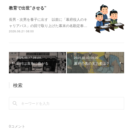
教育で出世”させる”
長男・次男を養子に出す 以前に「幕府役人のキ
ャリアパス」の回で取り上げた幕末の名勘定奉…
2026.06.21 08:00
2025.03.17 08:00
2025.03.03 08:00
目付は直角に曲がる
幕府の真の実力者は？
検索
0
コメント