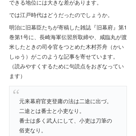
できる地位には大きな差があります。
では江戸時代はどうだったのでしょうか。
明治に旧幕臣たちが寄稿した雑誌『旧幕府』第1
巻第1号に、長崎海軍伝習所取締や、咸臨丸が渡
米したときの司令官をつとめた木村芥舟（かい
しゅう）がこのような記事を寄せています。
（読みやすくするために句読点をおぎなってい
ます）
元来幕府官吏登庸の法は二途に出づ。
二途とは番士と小吏なり。
番士は多く武人にして、小吏は刀筆の
俗吏なり。