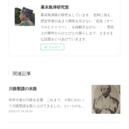
幕末島津研究室
幕末島津家の研究をしています。 史料に加え、
歴史学者があまり興味を示さない「史談（オー
ラルヒストリー）」を紐解きながら・・・ 歴史
上の事件からひとびとの暮らしまで、さまざま
な話題をとりあげていきます。
フォロー
関連記事
川路聖謨の末路
井伊大老が川路を左遷 これまで、４回にわたっ
て川路聖謨を取り上げてきました。というのも…
2026.07.19 08:00