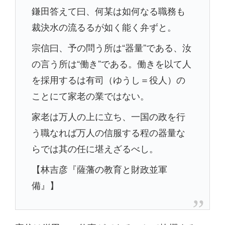
鎌田答えて曰、何某は如何なる職務も
裁決水の流るるが如く能く弁ずと。
宗信曰、予の問う所は“器量”である、汝
の言う所は“働き”である。働きを以て人
を採用するは有司（ゆうし＝役人）の
ことにて家老の業ではない。
家老は万人の上に立ち、一国の政を行
う職なれば万人の信服する程の器量な
らでは其の任に堪えざるべし。
【林吉彦『薩藩の教育と財政並軍
備』】