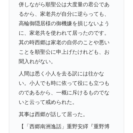
併しながら順聖公は大度量の君公であ
るから、家老共が自分に逆らっても、
高輪御隠居様の御機嫌を損じないよう
に、家老共を使われて居ったのです。
其の時西郷は家老の自侭のことや悪い
ことを順聖公に申上げたけれども、お
聞入れがない。
人間は悉く小人を去る訳には往かな
い。小人でも時に依って役にも立つも
のであるから、一概に斥けるものでな
いと云って戒められた。
其事は西郷が話して居った。
【「西郷南洲逸話」重野安繹『重野博