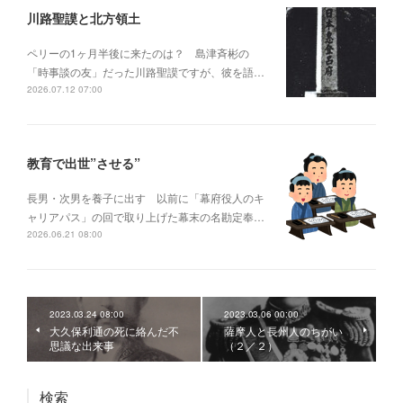
川路聖謨と北方領土
ペリーの1ヶ月半後に来たのは？ 島津斉彬の
「時事談の友」だった川路聖謨ですが、彼を語…
2026.07.12 07:00
教育で出世”させる”
長男・次男を養子に出す 以前に「幕府役人のキ
ャリアパス」の回で取り上げた幕末の名勘定奉…
2026.06.21 08:00
2023.03.24 08:00
2023.03.06 00:00
大久保利通の死に絡んだ不
薩摩人と長州人のちがい
思議な出来事
（２／２）
検索