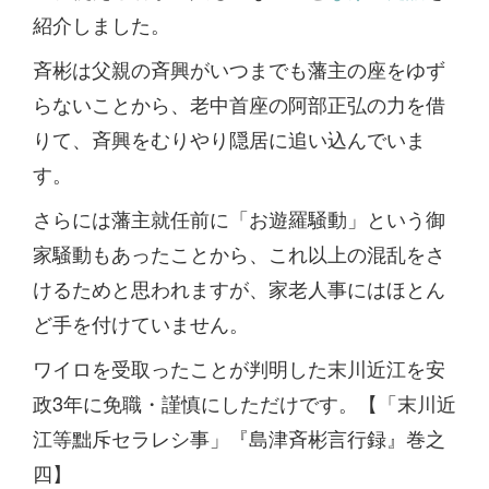
紹介しました。
斉彬は父親の斉興がいつまでも藩主の座をゆず
らないことから、老中首座の阿部正弘の力を借
りて、斉興をむりやり隠居に追い込んでいま
す。
さらには藩主就任前に「お遊羅騒動」という御
家騒動もあったことから、これ以上の混乱をさ
けるためと思われますが、家老人事にはほとん
ど手を付けていません。
ワイロを受取ったことが判明した末川近江を安
政3年に免職・謹慎にしただけです。【「末川近
江等黜斥セラレシ事」『島津斉彬言行録』巻之
四】