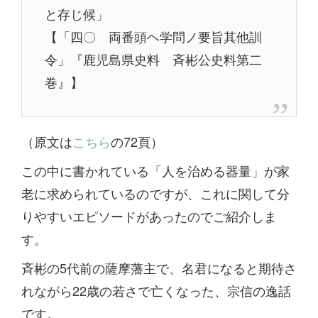
と存じ候」
【「四〇 両番頭ヘ学問ノ要旨其他訓
令」『鹿児島県史料 斉彬公史料第二
巻』】
（原文は
こちら
の72頁）
この中に書かれている「人を治める器量」が家
老に求められているのですが、これに関して分
りやすいエピソードがあったのでご紹介しま
す。
斉彬の5代前の薩摩藩主で、名君になると期待さ
れながら22歳の若さで亡くなった、宗信の逸話
です。