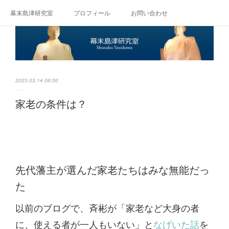
幕末島津研究室
プロフィール
お問い合わせ
2023.03.14 06:00
家老の条件は？
先代藩主が選んだ家老たちはみな無能だっ
た
以前のブログで、斉彬が「家老など大身の者
に、使える者が一人もいない」と
なげいた話
を