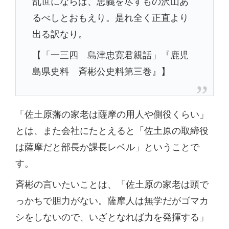
乱世にならば、忠義を尽すもの沢山あ
るべしとおもえり。是れ全く正直より
出る訳なり。
【「一三四 島津忠寛君親話」『鹿児
島県史料 斉彬公史料第三巻』】
「佐土原藩の家老は薩摩の用人や側役くらい」
とは、また会社にたとえると「佐土原の取締役
は薩摩だと部長か課長レベル」ということで
す。
斉彬の言いたいことは、「佐土原の家老は頭で
っかちで胆力がない。薩摩人は無学だがゴマカ
シをしないので、いざとなれば力を発揮する」