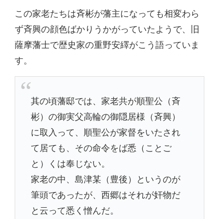
この家老たちは斉彬が藩主になっても相変わら
ず斉興の顔色ばかりうかがっていたようで、旧
薩摩藩士で歴史家の重野安繹がこう語っていま
す。
其の頃藩邸では、家老共が順聖公（斉
彬）の御実父高輪の御隠居様（斉興）
に取入って、順聖公が家督をいたされ
て居ても、その命令をば悉（ことご
と）くは奉じない。
家老の中、島津某（豊後）というのが
筆頭であったが、西郷はそれが奸物だ
と云って悉く憎んだ。