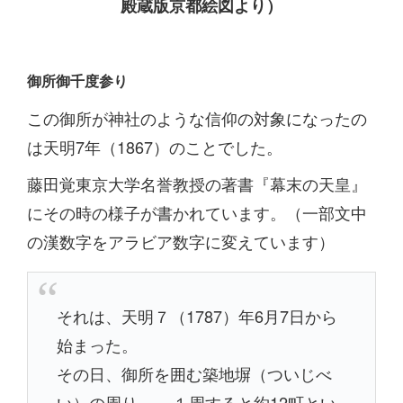
殿蔵版京都絵図より）
御所御千度参り
この御所が神社のような信仰の対象になったの
は天明7年（1867）のことでした。
藤田覚東京大学名誉教授の著書『幕末の天皇』
にその時の様子が書かれています。（一部文中
の漢数字をアラビア数字に変えています）
それは、天明７（1787）年6月7日から
始まった。
その日、御所を囲む築地塀（ついじべ
い）の周り───１周すると約12町とい