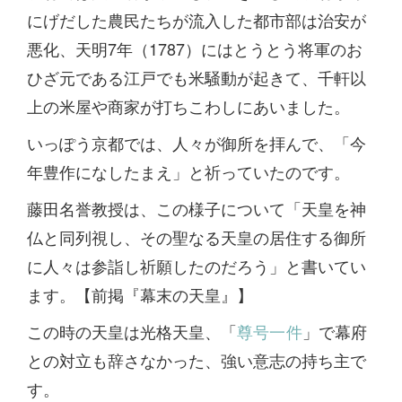
にげだした農民たちが流入した都市部は治安が
悪化、天明7年（1787）にはとうとう将軍のお
ひざ元である江戸でも米騒動が起きて、千軒以
上の米屋や商家が打ちこわしにあいました。
いっぽう京都では、人々が御所を拝んで、「今
年豊作になしたまえ」と祈っていたのです。
藤田名誉教授は、この様子について「天皇を神
仏と同列視し、その聖なる天皇の居住する御所
に人々は参詣し祈願したのだろう」と書いてい
ます。【前掲『幕末の天皇』】
この時の天皇は光格天皇、「
尊号一件
」で幕府
との対立も辞さなかった、強い意志の持ち主で
す。