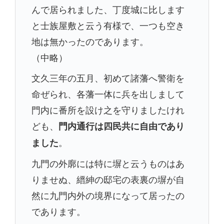
んで居られました、丁度城に比します
と士族屋敷と云う有様で、一つも空き
地は無かったのであります。
（中略）
文久三年の五月、初めて諸藩へ警衛を
命ぜられ、各藩一体に兵を出しまして
門内に番所を設け之を守りましたけれ
ども、
門内通行は四民共に自由であり
。
ました
九門の外廓には特に塀と云うものはあ
りませぬ、縉紳の邸宅の表裏の塀が自
然に九門内外の境界になって居ったの
であります。