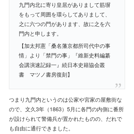
九門内北に寄り皇居がありまして筋塀
をもって周囲を環らしてありまして、
之に六つの門があります、故に之を六
門内と申します。
【加太邦憲「桑名藩京都所司代中の事
情」より「禁門の事」『維新史料編纂
会講演速記録一』続日本史籍協会叢
書 マツノ書房復刻】
つまり九門内というのは公家や宮家の屋敷街な
ので、文久3年（1863）5月に各門の内側に番所
が設けられて警備兵が置かれたものの、だれで
も自由に通行できました。