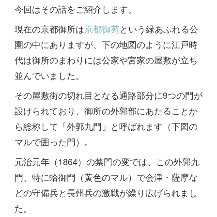
今回はその話をご紹介します。
現在の京都御所は
京都御苑
という緑あふれる公
園の中にありますが、下の地図のように江戸時
代は御所のまわりには公家や宮家の屋敷が立ち
並んでいました。
その屋敷街の切れ目となる通路部分に9つの門が
設けられており、御所の外郭部にあたることか
ら総称して「外郭九門」と呼ばれます（下図の
マルで囲った門）。
元治元年（1864）の禁門の変では、この外郭九
門、特に蛤御門（黄色のマル）で会津・薩摩な
どの守備兵と長州兵の激戦が繰り広げられまし
た。