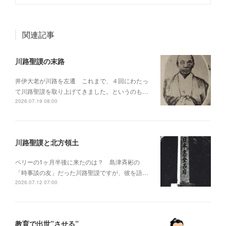
関連記事
川路聖謨の末路
井伊大老が川路を左遷 これまで、４回にわたっ
て川路聖謨を取り上げてきました。というのも…
2026.07.19 08:00
川路聖謨と北方領土
ペリーの1ヶ月半後に来たのは？ 島津斉彬の
「時事談の友」だった川路聖謨ですが、彼を語…
2026.07.12 07:00
教育で出世”させる”