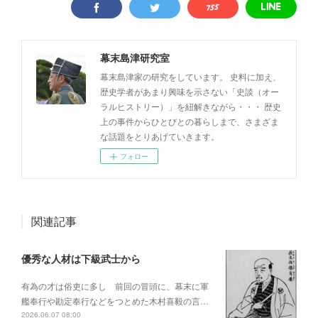
幕末島津研究室
幕末島津家の研究をしています。 史料に加え、
歴史学者があまり興味を示さない「史談（オー
ラルヒストリー）」を紐解きながら・・・ 歴史
上の事件からひとびとの暮らしまで、さまざま
な話題をとりあげていきます。
フォロー
関連記事
優秀な人材は下級武士から
有為の才は俗吏に多し 前回の冒頭に、幕末に軍
艦奉行や勘定奉行などをつとめた木村喜毅の言…
2026.06.07 08:00