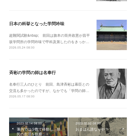
日本の科挙となった学問吟味
超難関試験&nbsp; 前回は旗本の筒井政憲が昌平
坂学問所の学問吟味で甲科及第したのをきっか…
2026.05.24 08:00
斉彬の学問の師は名奉行
名奉行三人のひとり 前回、島津斉彬は幕臣との
交流も多かったのですが、なかでも「学問の師…
2026.05.17 08:00
2023.02.14 08:00
2023.02.02 08:00
藩内では少数で移動し、領
おまはん誰なりや？
民の生活を観察