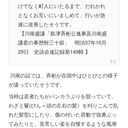
けでなく町人にいたるまで、だれかれ
となくお互いにいましめて、行いが急
速に改善したそうです。
【川南盛謙「島津斉彬公逸事及川南盛
謙君の事歴附三十節」 明治37年10月
29日 史談会速記録第149輯 】
川南の話では、斉彬が在国中はひとびとの様子
が違っていたそうです。
当時は若者たちがバンカラぶりを競っていて、
わざと鬢(びん＝頭の左右の髪）を刈りこんで乱
れた髪型にしたり、傷の付いた容貌で強勇ぶっ
てみたりと、見苦しい姿を自慢するような風潮