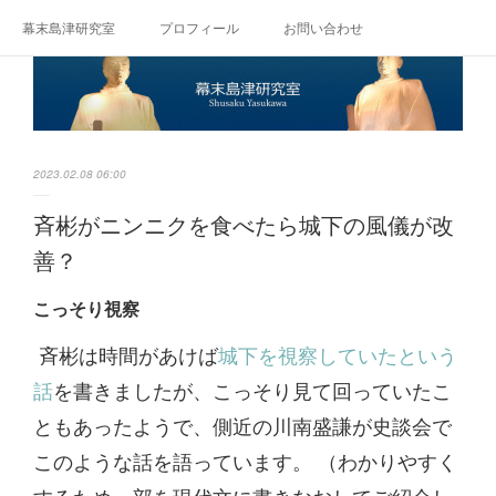
幕末島津研究室
プロフィール
お問い合わせ
2023.02.08 06:00
斉彬がニンニクを食べたら城下の風儀が改
善？
こっそり視察
斉彬は時間があけば
城下を視察していたという
話
を書きましたが、こっそり見て回っていたこ
ともあったようで、側近の川南盛謙が史談会で
このような話を語っています。 （わかりやすく
するため一部を現代文に書きなおしてご紹介し