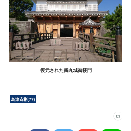
復元された鶴丸城御楼門
島津斉彬
(
77
)