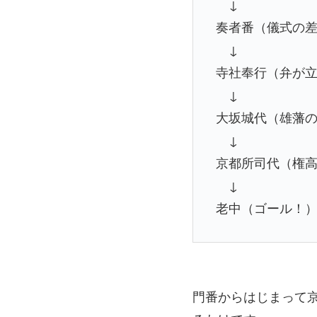
↓
奏者番（儀式の
↓
寺社奉行（弁が
↓
大坂城代（雄藩
↓
京都所司代（権
↓
老中（ゴール！
門番からはじまって