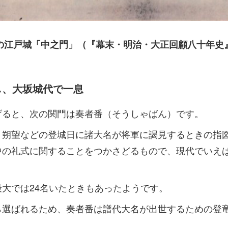
の江戸城「中之門」（『幕末・明治・大正回顧八十年史
し、大坂城代で一息
げると、次の関門は奏者番（そうしゃばん）です。
、朔望などの登城日に諸大名が将軍に謁見するときの指
中の礼式に関することをつかさどるもので、現代でいえ
大では24名いたときもあったようです。
ら選ばれるため、奏者番は譜代大名が出世するための登