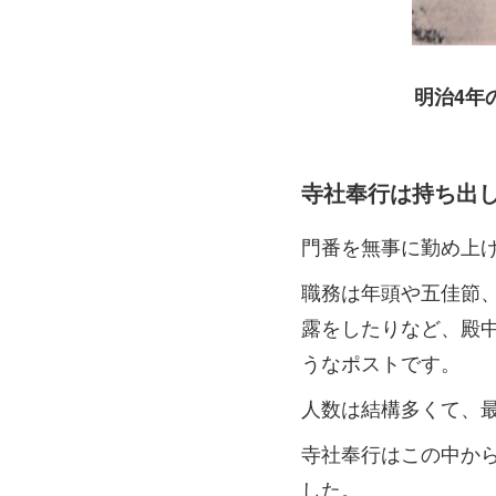
明治4年
寺社奉行は持ち出
門番を無事に勤め上
職務は年頭や五佳節
露をしたりなど、殿
うなポストです。
人数は結構多くて、最
寺社奉行はこの中か
した。