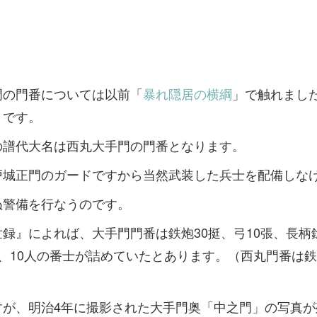
門の門番については以前「
暴れ隠居の横綱
」で触れました
トです。
の譜代大名は西丸大手門の門番となります。
戸城正門のガードですから当然武装した兵士を配備しな
ぬ警備を行なうのです。
録』によれば、大手門門番は鉄炮30挺、弓10張、長柄鎗
、10人の番士が詰めていたとあります。（西丸門番は鉄
すが、明治4年に撮影された大手門奥「中之門」の写真が