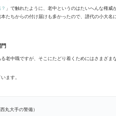
第？
」で触れたように、老中というのはたいへんな権威
旗本たちからの付け届けも多かったので、譜代の小大名
関門
ある老中職ですが、そこにたどり着くためにはさまざま
。
ています。
、西丸大手の警備）