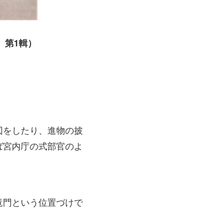
』第1輯）
図をしたり、進物の披
ば宮内庁の式部官のよ
竜門という位置づけで