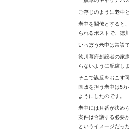
ご存じのように老中
老中を閣僚とすると
られるポストで、徳川
いっぽう老中は常設で
徳川幕府創設者の家
らないように配慮し
そこで謀反をおこす
国政を担う老中は5万
ようにしたのです。
老中には月番が決め
案件は合議する必要
というイメージだっ