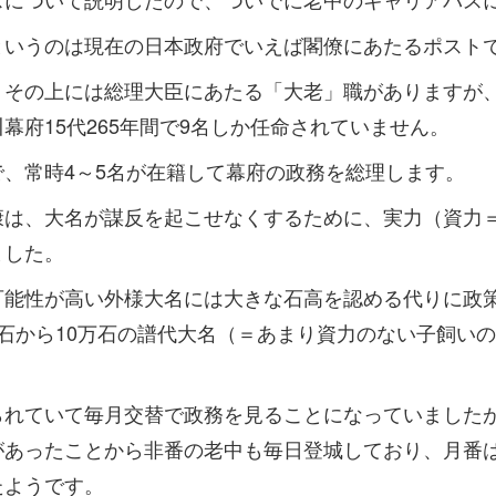
というのは現在の日本政府でいえば閣僚にあたるポスト
、その上には総理大臣にあたる「大老」職がありますが
幕府15代265年間で9名しか任命されていません。
、常時4～5名が在籍して幕府の政務を総理します。
康は、大名が謀反を起こせなくするために、実力（資力
ました。
可能性が高い外様大名には大きな石高を認める代りに政
石から10万石の譜代大名（＝あまり資力のない子飼い
られていて毎月交替で政務を見ることになっていました
があったことから非番の老中も毎日登城しており、月番
たようです。