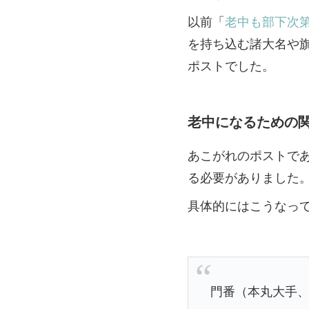
以前「
老中も部下次
を持ち込む諸大名や
ポストでした。
老中になるための
あこがれのポストで
る必要がありました
具体的にはこうなっ
門番（本丸大手