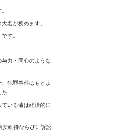
す。
は大名が務めます。
とです。
。
の与力・同心のような
せ、犯罪事件はもとよ
した。
っている藩は経済的に
治安維持ならびに訴訟