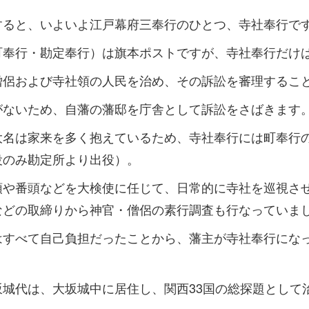
すると、いよいよ江戸幕府三奉行のひとつ、寺社奉行で
町奉行・勘定奉行）は旗本ポストですが、寺社奉行だけ
僧侶および寺社領の人民を治め、その訴訟を審理するこ
がないため、自藩の藩邸を庁舎として訴訟をさばきます
大名は家来を多く抱えているため、寺社奉行には町奉行
役のみ勘定所より出役）。
頭や番頭などを大検使に任じて、日常的に寺社を巡視さ
などの取締りから神官・僧侶の素行調査も行なっていま
はすべて自己負担だったことから、藩主が寺社奉行にな
。
坂城代は、大坂城中に居住し、関西33国の総探題として