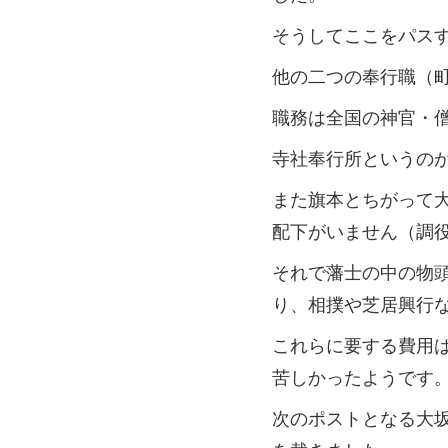
そうしてここをパス
他の二つの奉行職（
職務は全国の神官・
寺社奉行所というの
また旗本とちがって
配下がいません（調
それで藩士の中の物
り、相撲や芝居興行
これらに要する費用
苦しかったようです
次のポストとなる大