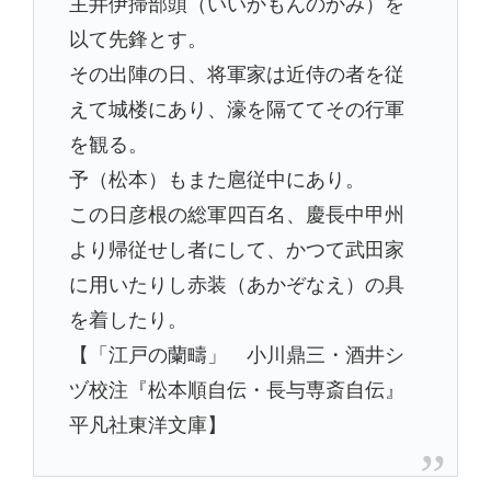
主井伊掃部頭（いいかもんのかみ）を
以て先鋒とす。
その出陣の日、将軍家は近侍の者を従
えて城楼にあり、濠を隔ててその行軍
を観る。
予（松本）もまた扈従中にあり。
この日彦根の総軍四百名、慶長中甲州
より帰従せし者にして、かつて武田家
に用いたりし赤装（あかぞなえ）の具
を着したり。
【「江戸の蘭疇」 小川鼎三・酒井シ
ヅ校注『松本順自伝・長与専斎自伝』
平凡社東洋文庫】