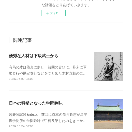
な話題をとりあげていきます。
フォロー
関連記事
優秀な人材は下級武士から
有為の才は俗吏に多し 前回の冒頭に、幕末に軍
艦奉行や勘定奉行などをつとめた木村喜毅の言…
2026.06.07 08:00
日本の科挙となった学問吟味
超難関試験&nbsp; 前回は旗本の筒井政憲が昌平
坂学問所の学問吟味で甲科及第したのをきっか…
2026.05.24 08:00