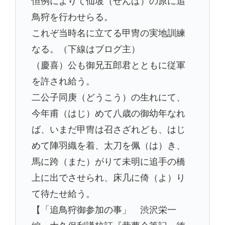
恒例によりて仙坡（せんば）の原に追
鳥狩を行わせらる。
これぞ当時名に立てる甲冑の実地訓練
なる。（下線はブログ主）
（慶喜）公も御兄五郎君とともに従軍
を許され給う。
二公子同庚（どうこう）の生れにて、
今年甫（はじ）めて八歳の御幼年なれ
ば、いまだ甲冑は召さざれども、はじ
めて陣羽織を着、太刀を佩（は）き、
馬に跨（また）がりて未明に追手の橋
上に出でさせられ、床几に倚（よ）り
て待たせ給う。
【「追鳥狩御参加の事」 渋沢栄一