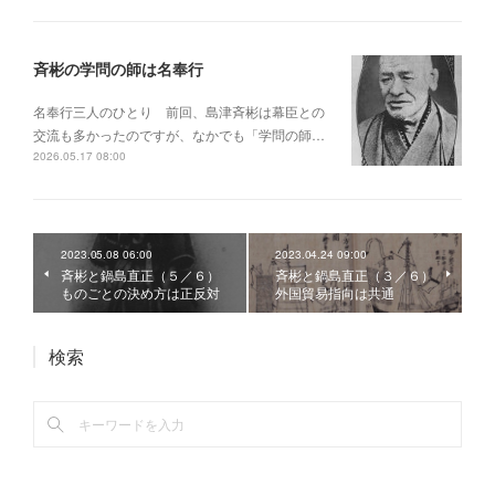
斉彬の学問の師は名奉行
名奉行三人のひとり 前回、島津斉彬は幕臣との
交流も多かったのですが、なかでも「学問の師…
2026.05.17 08:00
2023.05.08 06:00
2023.04.24 09:00
斉彬と鍋島直正（５／６）
斉彬と鍋島直正（３／６）
ものごとの決め方は正反対
外国貿易指向は共通
検索