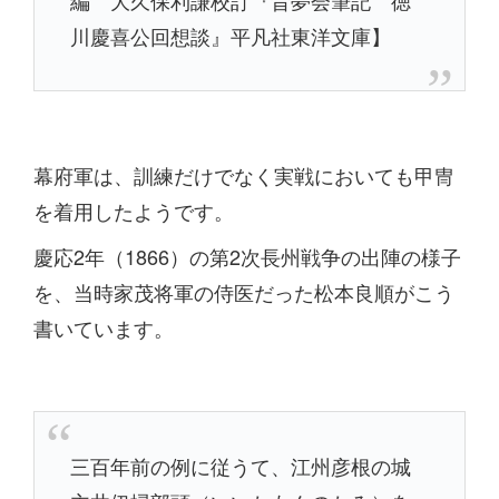
編 大久保利謙校訂『昔夢会筆記 徳
川慶喜公回想談』平凡社東洋文庫】
幕府軍は、訓練だけでなく実戦においても甲冑
を着用したようです。
慶応2年（1866）の第2次長州戦争の出陣の様子
を、当時家茂将軍の侍医だった松本良順がこう
書いています。
三百年前の例に従うて、江州彦根の城