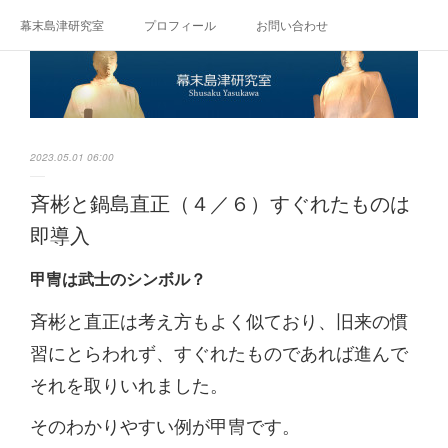
幕末島津研究室
プロフィール
お問い合わせ
2023.05.01 06:00
斉彬と鍋島直正（４／６）すぐれたものは
即導入
甲冑は武士のシンボル？
斉彬と直正は考え方もよく似ており、旧来の慣
習にとらわれず、すぐれたものであれば進んで
それを取りいれました。
そのわかりやすい例が甲冑です。